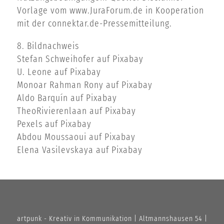
Vorlage vom www.JuraForum.de in Kooperation
mit der connektar.de-Pressemitteilung.
8. Bildnachweis
Stefan Schweihofer
auf
Pixabay
U. Leone
auf
Pixabay
Monoar Rahman Rony
auf
Pixabay
Aldo Barquín
auf
Pixabay
TheoRivierenlaan
auf
Pixabay
Pexels
auf
Pixabay
Abdou Moussaoui
auf
Pixabay
Elena Vasilevskaya
auf
Pixabay
artpunk - Kreativ in Kommunikation | Altmannshausen 54 |