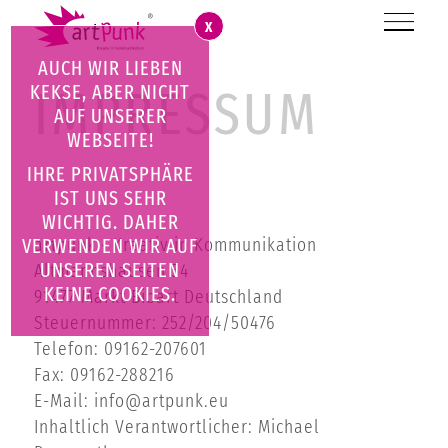
X
AUCH WIR LIEBEN
KEKSE, ABER NICHT
IMPRESSUM
AUF UNSERER
WEBSEITE!
IHRE PRIVATSPHÄRE
IMPRESSUM
IST UNS SEHR
WICHTIG. DAHER
artpunk - Kreativ in Kommunikation
VERWENDEN WIR AUF
UNSEREN SEITEN
Altmannshausen 54
KEINE COOKIES.
91477 Markt Bibart Deutschland
Steuernummer: 252/204/50476
Telefon: 09162-207601
Fax: 09162-288216
E-Mail:
info@artpunk.eu
Inhaltlich Verantwortlicher: Michael